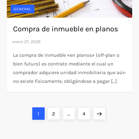
GENERAL
Compra de inmueble en planos
La compra de inmueble «en planos» (off-plan o
bien futuro) es contrato mediante el cual un
comprador adquiere unidad inmobiliaria que aún
no existe físicamente, obligándose a pagar […]
P
Page
Page
Page
Next
1
2
…
4
o
page