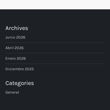
s
t
s
Archives
p
Junio 2026
a
Abril 2026
Enero 2026
g
Diciembre 2025
i
n
Categories
General
a
t