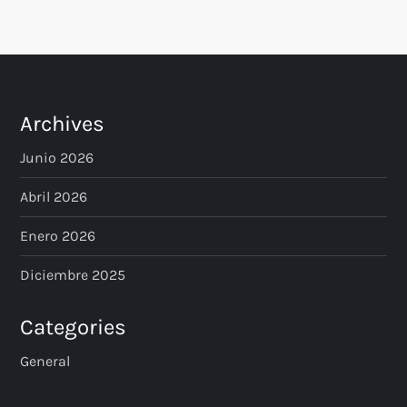
Información
ℹ️
importante:
Este servicio
proporciona
orientación
básica
y
no constituye
Archives
asesoría legal formal
.
Para casos específicos,
Junio 2026
consulta con un
abogado colegiado en
Abril 2026
el Perú.
Enero 2026
Ejemplos de consultas:
Diciembre 2025
"¿Cuánto es la CTS?"
Categories
"Requisitos para divorcio"
General
"Tipos de contratos laborales"