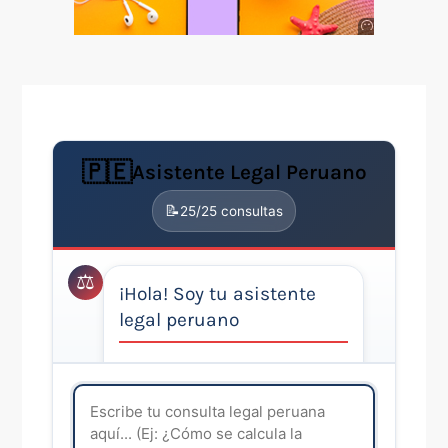
Anuncio
SOICOS
🇵🇪
Asistente Legal Peruano
📝
25
/25 consultas
⚖️
¡Hola! Soy tu asistente
legal peruano
Puedo orientarte en temas
básicos de derecho peruano
como: