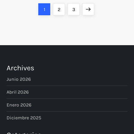
P
Page
Page
Page
Next
1
2
3
o
page
s
t
s
Archives
p
Junio 2026
a
Abril 2026
Enero 2026
g
Diciembre 2025
i