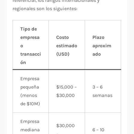
referencial, los rangos internacionales y
regionales son los siguientes:
Tipo de
empresa
Costo
Plazo
o
estimado
aproxim
transacci
(USD)
ado
ón
Empresa
pequeña
$15,000 –
3 – 6
(menos
$30,000
semanas
de $10M)
Empresa
$30,000
mediana
6 – 10
–