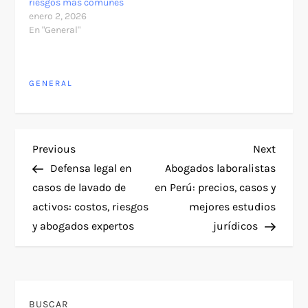
riesgos más comunes
enero 2, 2026
En "General"
GENERAL
N
Previous
Next
Previous
Next
Post
Post
Defensa legal en
Abogados laboralistas
a
casos de lavado de
en Perú: precios, casos y
activos: costos, riesgos
mejores estudios
v
y abogados expertos
jurídicos
e
g
BUSCAR