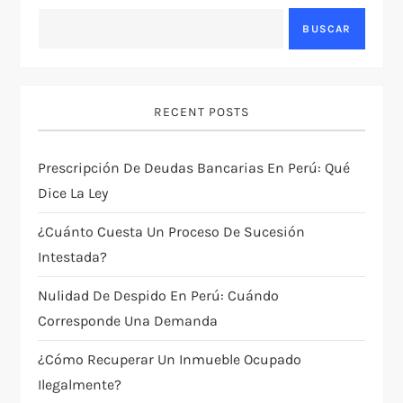
a
BUSCAR
c
i
RECENT POSTS
ó
Prescripción De Deudas Bancarias En Perú: Qué
n
Dice La Ley
d
¿Cuánto Cuesta Un Proceso De Sucesión
e
Intestada?
Nulidad De Despido En Perú: Cuándo
e
Corresponde Una Demanda
n
¿Cómo Recuperar Un Inmueble Ocupado
t
Ilegalmente?