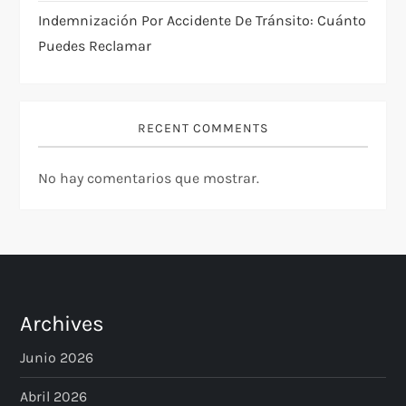
Indemnización Por Accidente De Tránsito: Cuánto
r
Puedes Reclamar
a
d
RECENT COMMENTS
a
No hay comentarios que mostrar.
s
Archives
Junio 2026
Abril 2026