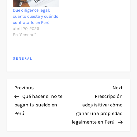
Due diligence legal:
cuánto cuesta y cuándo
contratarlo en Perú
abril 20, 2026
En "General"
GENERAL
N
Previous
Next
Previous
Next
Post
Post
Qué hacer si no te
Prescripción
a
pagan tu sueldo en
adquisitiva: cómo
Perú
ganar una propiedad
v
legalmente en Perú
e