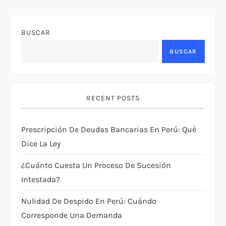
g
BUSCAR
a
BUSCAR
c
i
RECENT POSTS
ó
Prescripción De Deudas Bancarias En Perú: Qué
n
Dice La Ley
d
¿Cuánto Cuesta Un Proceso De Sucesión
e
Intestada?
Nulidad De Despido En Perú: Cuándo
e
Corresponde Una Demanda