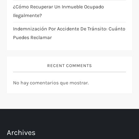
n
¿Cómo Recuperar Un Inmueble Ocupado
t
Ilegalmente?
Indemnización Por Accidente De Tránsito: Cuánto
r
Puedes Reclamar
a
d
RECENT COMMENTS
a
No hay comentarios que mostrar.
s
Archives