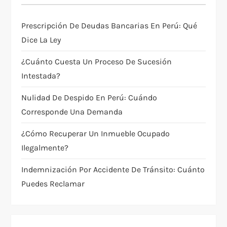
ó
Prescripción De Deudas Bancarias En Perú: Qué
n
Dice La Ley
d
¿Cuánto Cuesta Un Proceso De Sucesión
e
Intestada?
Nulidad De Despido En Perú: Cuándo
e
Corresponde Una Demanda
n
¿Cómo Recuperar Un Inmueble Ocupado
t
Ilegalmente?
Indemnización Por Accidente De Tránsito: Cuánto
r
Puedes Reclamar
a
d