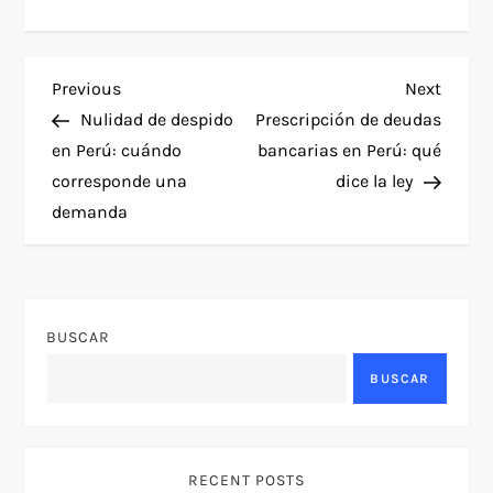
N
Previous
Next
Previous
Next
Post
Post
Nulidad de despido
Prescripción de deudas
a
en Perú: cuándo
bancarias en Perú: qué
corresponde una
dice la ley
v
demanda
e
g
BUSCAR
a
BUSCAR
c
i
RECENT POSTS