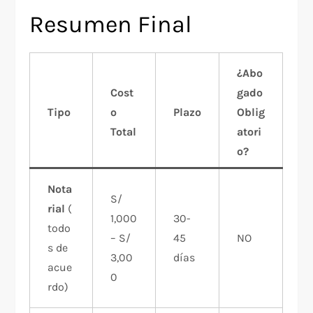
Resumen Final
¿Abo
Cost
gado
Tipo
o
Plazo
Oblig
Total
atori
o?
Nota
S/
rial
(
1,000
30-
todo
– S/
45
NO
s de
3,00
días
acue
0
rdo)