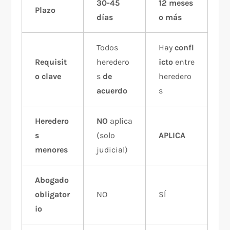
30-45
12 meses
Plazo
días
o más
Todos
Hay
confl
Requisit
heredero
icto
entre
o clave
s
de
heredero
acuerdo
s
Heredero
NO
aplica
s
(solo
APLICA
menores
judicial)
Abogado
obligator
NO
SÍ
io