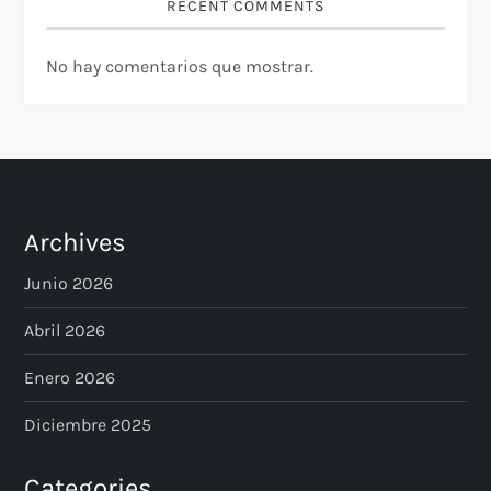
RECENT COMMENTS
a
No hay comentarios que mostrar.
s
Archives
Junio 2026
Abril 2026
Enero 2026
Diciembre 2025
Categories