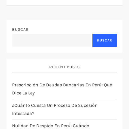
v
e
g
BUSCAR
a
BUSCAR
c
i
RECENT POSTS
ó
Prescripción De Deudas Bancarias En Perú: Qué
Dice La Ley
n
¿Cuánto Cuesta Un Proceso De Sucesión
d
Intestada?
e
Nulidad De Despido En Perú: Cuándo