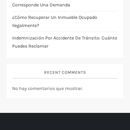
Corresponde Una Demanda
e
¿Cómo Recuperar Un Inmueble Ocupado
n
Ilegalmente?
t
Indemnización Por Accidente De Tránsito: Cuánto
Puedes Reclamar
r
a
RECENT COMMENTS
d
a
No hay comentarios que mostrar.
s