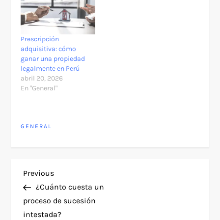
Prescripción
adquisitiva: cómo
ganar una propiedad
legalmente en Perú
abril 20, 2026
En "General"
GENERAL
N
Previous
Previous
Post
¿Cuánto cuesta un
a
proceso de sucesión
intestada?