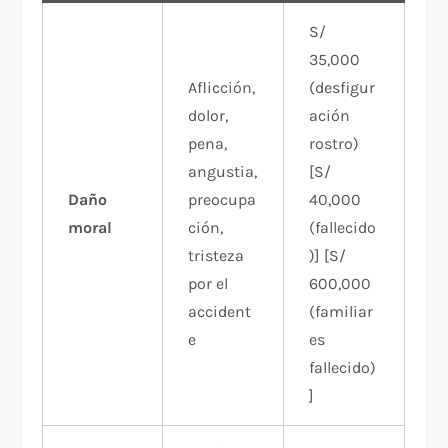
S/
35,000
Aflicción,
(desfigur
dolor,
ación
pena,
rostro)
angustia,
[S/
Daño
preocupa
40,000
moral
ción,
(fallecido
tristeza
)] [S/
por el
600,000
accident
(familiar
e
es
fallecido)
]