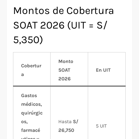
Montos de Cobertura
SOAT 2026 (UIT = S/
5,350)
Monto
Cobertur
SOAT
En UIT
a
2026
Gastos
médicos,
quirúrgic
os,
Hasta
S/
5 UIT
farmacé
26,750
uticos y