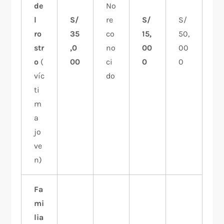
de
No
l
S/
re
S/
S/
ro
35
co
15,
50,
str
,0
no
00
00
o
(
00
ci
0
0
víc
do
ti
m
a
jo
ve
n)
Fa
mi
lia