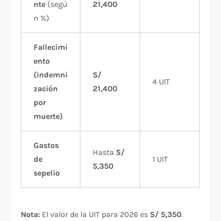
nte
(segú
21,400
n %)
Fallecimi
ento
(indemni
S/
4 UIT
zación
21,400
por
muerte)
Gastos
Hasta
S/
de
1 UIT
5,350
sepelio
Nota:
El valor de la UIT para 2026 es
S/ 5,350
.