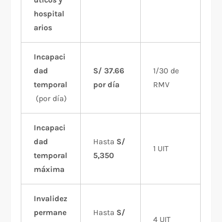
hospital
arios
Incapaci
dad
S/ 37.66
1/30 de
temporal
por día
RMV
(por día)
Incapaci
dad
Hasta
S/
1 UIT
temporal
5,350
máxima
Invalidez
permane
Hasta
S/
4 UIT