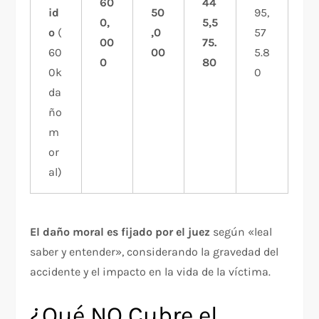
60
44
id
50
95,
0,
5,5
o
(
,0
57
00
75.
60
00
5.8
0
80
0k
0
da
ño
m
or
al)
El daño moral es fijado por el juez
según «leal
saber y entender», considerando la gravedad del
accidente y el impacto en la vida de la víctima.
¿Qué NO Cubre el