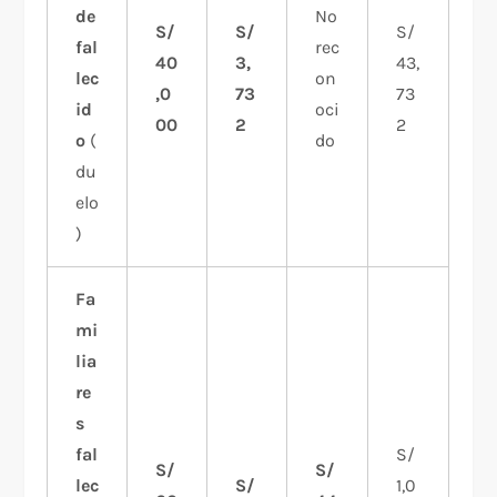
de
No
S/
S/
S/
fal
rec
40
3,
43,
lec
on
,0
73
73
id
oci
00
2
2
o
(
do
du
elo
)
Fa
mi
lia
re
s
fal
S/
S/
S/
lec
S/
1,0