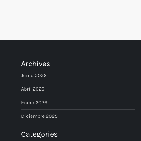
P
o
s
t
Archives
s
Junio 2026
p
Abril 2026
Enero 2026
a
Diciembre 2025
g
Categories
i