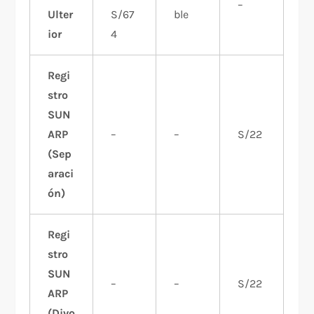
–
Ulter
S/67
ble
ior
4
Regi
stro
SUN
ARP
–
–
S/22
(Sep
araci
ón)
Regi
stro
SUN
–
–
S/22
ARP
(Divo