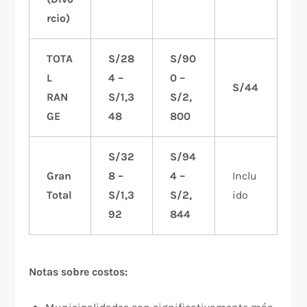
rcio)
TOTA
S/28
S/90
L
4 –
0 –
S/44
RAN
S/1,3
S/2,
GE
48
800
S/32
S/94
Gran
8 –
4 –
Inclu
Total
S/1,3
S/2,
ido
92
844
Notas sobre costos: