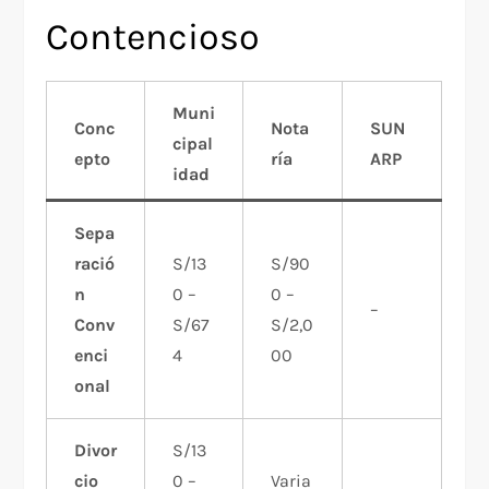
Contencioso
Muni
Conc
Nota
SUN
cipal
epto
ría
ARP
idad
Sepa
ració
S/13
S/90
n
0 –
0 –
–
Conv
S/67
S/2,0
enci
4
00
onal
Divor
S/13
cio
0 –
Varia