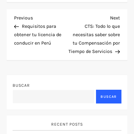
N
Previous
Next
Previous
Next
Post
Post
Requisitos para
CTS: Todo lo que
a
obtener tu licencia de
necesitas saber sobre
conducir en Perú
tu Compensación por
v
Tiempo de Servicios
e
g
BUSCAR
a
BUSCAR
c
i
RECENT POSTS
ó