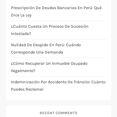
Prescripción De Deudas Bancarias En Perú: Qué
n
Dice La Ley
d
¿Cuánto Cuesta Un Proceso De Sucesión
e
Intestada?
Nulidad De Despido En Perú: Cuándo
e
Corresponde Una Demanda
n
¿Cómo Recuperar Un Inmueble Ocupado
t
Ilegalmente?
Indemnización Por Accidente De Tránsito: Cuánto
r
Puedes Reclamar
a
d
RECENT COMMENTS