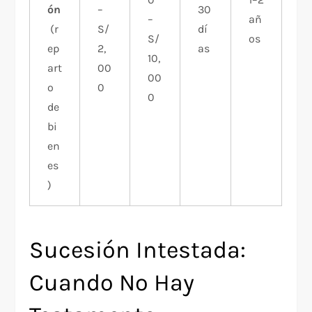
ón
–
30
–
añ
(r
S/
dí
S/
os
ep
2,
as
10,
art
00
00
o
0
0
de
bi
en
es
)
Sucesión Intestada:
Cuando No Hay