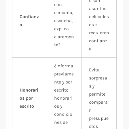
s son
con
asuntos
cercanía,
Confianz
delicados
escucha,
a
que
explica
requieren
claramen
confianz
te?
a
¿Informa
Evita
previame
sorpresa
nte y por
s y
Honorari
escrito
permite
os por
honorari
compara
escrito
os y
r
condicio
presupue
nes de
stos