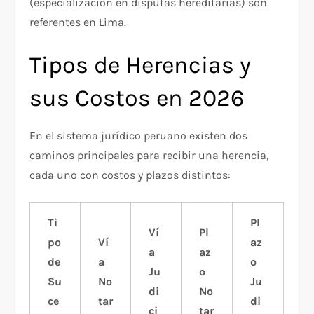
(especialización en disputas hereditarias) son
referentes en Lima.
Tipos de Herencias y
sus Costos en 2026
En el sistema jurídico peruano existen dos
caminos principales para recibir una herencia,
cada uno con costos y plazos distintos:
Ti
Pl
Ví
Pl
po
Ví
az
a
az
de
a
o
Ju
o
Su
No
Ju
di
No
ce
tar
di
ci
tar