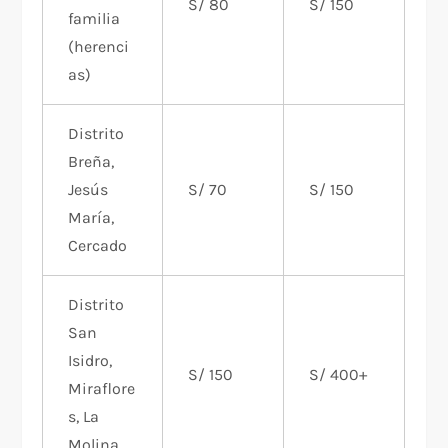
S/ 80
S/ 150
familia
(herenci
as)
Distrito
Breña,
Jesús
S/ 70
S/ 150
María,
Cercado
Distrito
San
Isidro,
S/ 150
S/ 400+
Miraflore
s, La
Molina