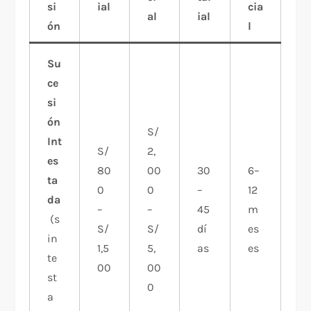
si
ial
cia
al
ial
ón
l
Su
ce
si
ón
S/
Int
S/
2,
es
80
00
30
6–
ta
0
0
–
12
da
–
–
45
m
(s
S/
S/
dí
es
in
1,5
5,
as
es
te
00
00
st
0
a