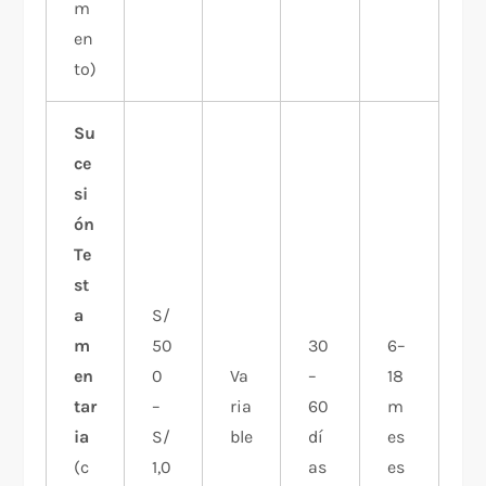
m
en
to)
Su
ce
si
ón
Te
st
a
S/
m
50
30
6–
en
0
Va
–
18
tar
–
ria
60
m
ia
S/
ble
dí
es
(c
1,0
as
es