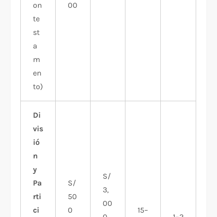
on
00
te
st
a
m
en
to)
Di
vis
ió
n
y
S/
Pa
S/
3,
rti
50
00
ci
0
15–
0
1–2