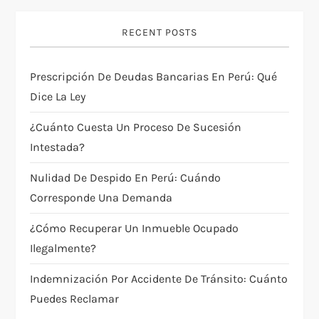
i
RECENT POSTS
ó
Prescripción De Deudas Bancarias En Perú: Qué
n
Dice La Ley
d
¿Cuánto Cuesta Un Proceso De Sucesión
e
Intestada?
Nulidad De Despido En Perú: Cuándo
e
Corresponde Una Demanda
n
¿Cómo Recuperar Un Inmueble Ocupado
t
Ilegalmente?
Indemnización Por Accidente De Tránsito: Cuánto
r
Puedes Reclamar