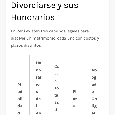
Divorciarse y sus
Honorarios
En Perú existen tres caminos legales para
disolver un matrimonio, cada uno con costos y
plazos distintos:
Ho
Co
no
Ab
st
rar
og
o
M
io
ad
To
od
s
Pl
o
tal
ali
de
az
Ob
Es
da
l
o
lig
ti
d
Ab
at