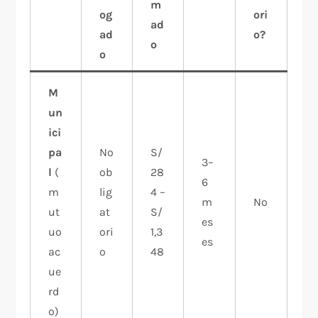
m
og
ori
ad
ad
o?
o
o
M
un
ici
pa
No
S/
3–
l
(
ob
28
6
m
lig
4 –
m
No
ut
at
S/
es
uo
ori
1,3
es
ac
o
48
ue
rd
o)