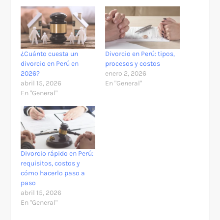
¿Cuánto cuesta un
Divorcio en Perú: tipos,
divorcio en Perú en
procesos y costos
2026?
enero 2, 2026
abril 15, 2026
En "General"
En "General"
Divorcio rápido en Perú:
requisitos, costos y
cómo hacerlo paso a
paso
abril 15, 2026
En "General"