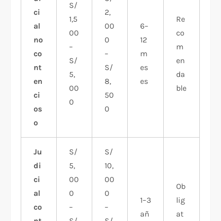
S/
ci
2,
1,5
Re
al
00
6–
00
co
no
0
12
–
m
co
–
m
S/
en
nt
S/
es
5,
da
en
8,
es
00
ble
ci
50
0
os
0
o
Ju
S/
S/
di
5,
10,
ci
00
00
Ob
al
0
0
1–3
lig
co
–
–
añ
at
nt
S/
S/