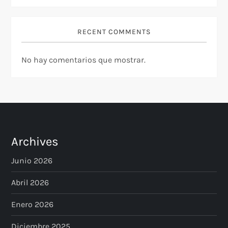
a
d
RECENT COMMENTS
a
No hay comentarios que mostrar.
s
Archives
Junio 2026
Abril 2026
Enero 2026
Diciembre 2025