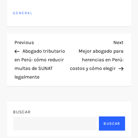
GENERAL
N
Previous
Next
Previous
Next
Post
Post
Abogado tributario
Mejor abogado para
a
en Perú: cómo reducir
herencias en Perú:
multas de SUNAT
costos y cómo elegir
v
legalmente
e
g
BUSCAR
a
BUSCAR
c