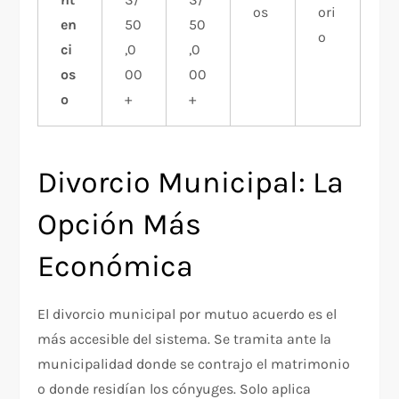
os
ori
en
50
50
o
ci
,0
,0
os
00
00
o
+
+
Divorcio Municipal: La
Opción Más
Económica
El divorcio municipal por mutuo acuerdo es el
más accesible del sistema. Se tramita ante la
municipalidad donde se contrajo el matrimonio
o donde residían los cónyuges. Solo aplica