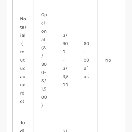
Op
No
ci
tar
on
ial
S/
al
(
90
60
(S
m
0
–
/
ut
–
90
No
30
uo
S/
dí
0–
ac
3,5
as
S/
ue
00
1,5
rd
00
o)
)
Ju
di
S/